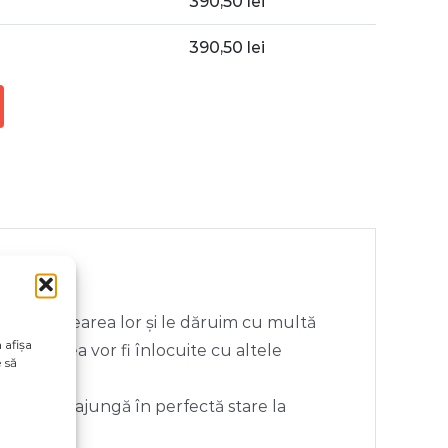
390,50
lei
390,50
lei
flet în crearea lor și le dăruim cu multă
 afișa
e, acestea vor fi înlocuite cu altele
 să
odusele sa ajungă în perfectă stare la