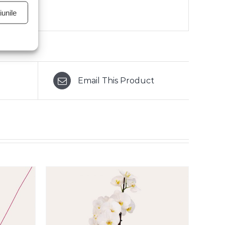
unile
Email This Product