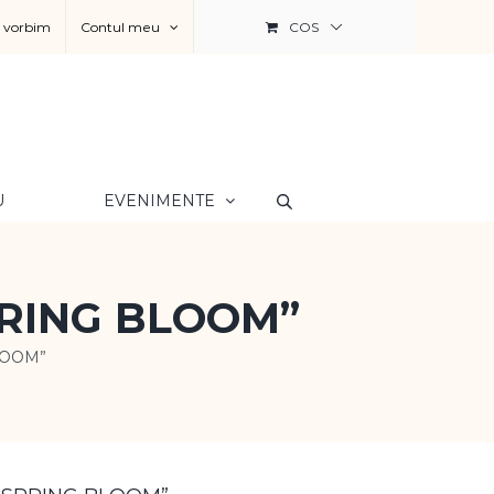
a vorbim
Contul meu
COS
U
EVENIMENTE
„SPRING BLOOM”
BLOOM”