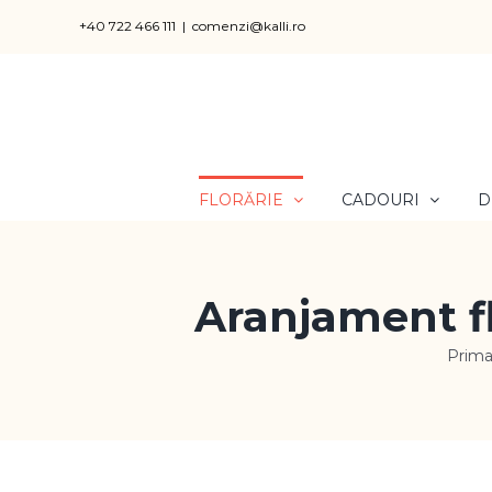
Skip
+40 722 466 111
|
comenzi@kalli.ro
to
content
FLORĂRIE
CADOURI
D
Aranjament fl
Prima