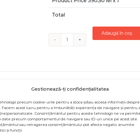
Product Price
390,50
lei x 1
Total
Adaugă în coș
Cantitate
Aranjament
floral
in
cutie
lalele
Gestionează-ți confidențialitatea
"SPRING
oruri florale exclusiv cu flori proaspete, punem mult su
ehnologii precum cookie-urile pentru a stoca și/sau accesa informații despre
BLOOM"
v. Facem acest lucru pentru a îmbunătăți experiența de navigare și pentru a
âmbete. Dacă unele flori nu sunt în sezonul lor de înflorir
(ne)personalizate. Consimțământul pentru aceste tehnologii ne va permite
re.
 date precum comportamentul de navigare sau ID-uri unice pe acest site.
țământul sau retragerea consimțământului pot afecta negativ anumite
uit prin curierii proprii în București, pentru ca toate pr
ici și funcții.