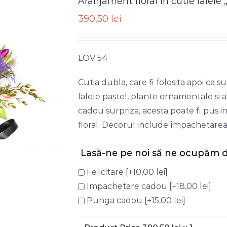
Aranjament floral in cutie lale
390,50
lei
LOV 54
Cutia dubla, care fi folosita apoi ca s
lalele pastel, plante ornamentale si 
cadou surpriza, acesta poate fi pus
floral. Decorul include împachetarea î
Lasă-ne pe noi să ne ocupăm d
Felicitare
[+10,00 lei]
Impachetare cadou
[+18,00 lei]
Punga cadou
[+15,00 lei]