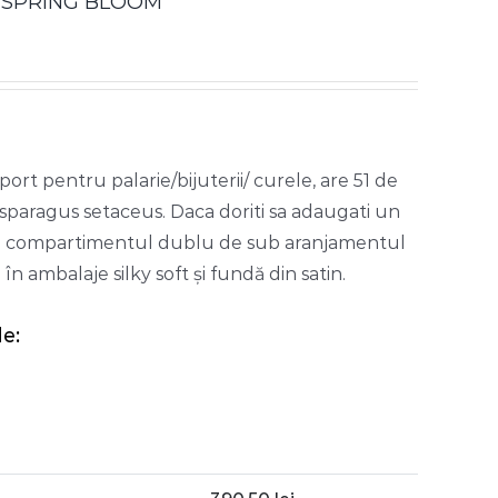
le „SPRING BLOOM”
uport pentru palarie/bijuterii/ curele, are 51 de
asparagus setaceus. Daca doriti sa adaugati un
 in compartimentul dublu de sub aranjamentul
n ambalaje silky soft și fundă din satin.
e: