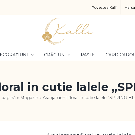
Povestea Kalli
Hai s
ECORAȚIUNI
CRĂCIUN
PAȘTE
CARD CADO
oral in cutie lalele 
 pagină
»
Magazin
»
Aranjament floral in cutie lalele “SPRING 