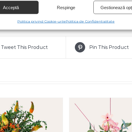
Acceptă
Respinge
Gestionează opți
Politica privind Cookie-urile
Politica de Confidentialitate
Tweet This Product
Pin This Product