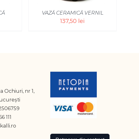
CĂ
VAZĂ CERAMICĂ VERNIL
137,50
lei
a Ochiuri, nr 1,
București
2506759
6 111
alli.ro