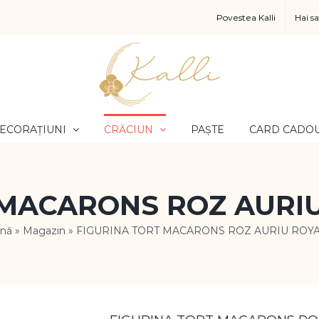
Povestea Kalli
Hai s
ECORAȚIUNI
CRĂCIUN
PAȘTE
CARD CADO
 MACARONS ROZ AURIU
ină
»
Magazin
»
FIGURINA TORT MACARONS ROZ AURIU ROYA