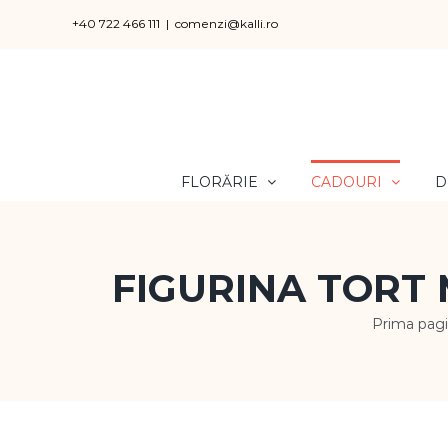
Skip
+40 722 466 111
|
comenzi@kalli.ro
to
content
FLORĂRIE
CADOURI
D
FIGURINA TORT
Prima pag