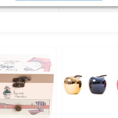
Tweet This Product
Pin This Product