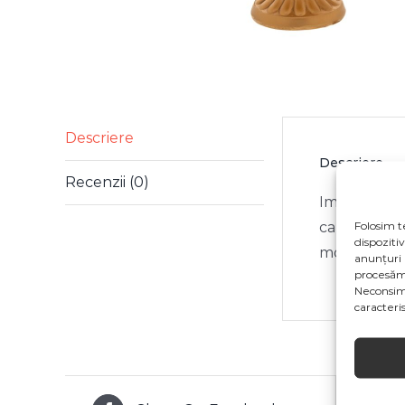
Descriere
Descriere
Recenzii (0)
Imaginile pr
Folosim t
ca specifica
dispoziti
modificări 
anunțuri 
procesăm
Neconsim
caracterist