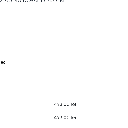
 AURIU ROYALTY 43 CM
e:
473,00
lei
473,00
lei