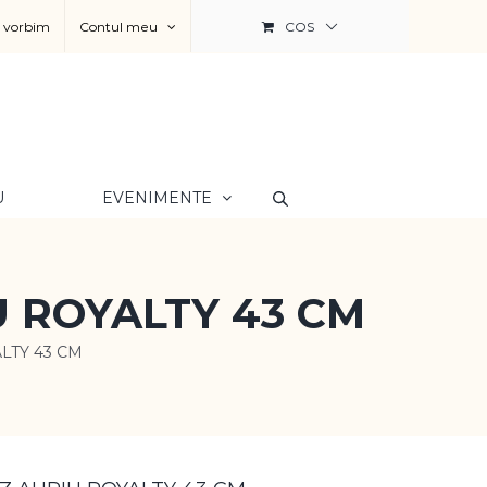
a vorbim
Contul meu
COS
U
EVENIMENTE
 ROYALTY 43 CM
LTY 43 CM