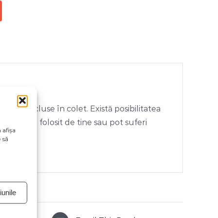
rii neincluse în colet. Există posibilitatea
ivul vizual folosit de tine sau pot suferi
 afișa
 să
unile