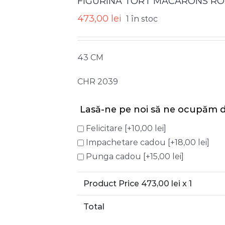
FIGURINA TORT MACARONS ROZ
473,00
lei
1 în stoc
43 CM
CHR 2039
Lasă-ne pe noi să ne ocupăm d
Felicitare
[+10,00 lei]
Impachetare cadou
[+18,00 lei]
Punga cadou
[+15,00 lei]
Product Price
473,00
lei x 1
Total