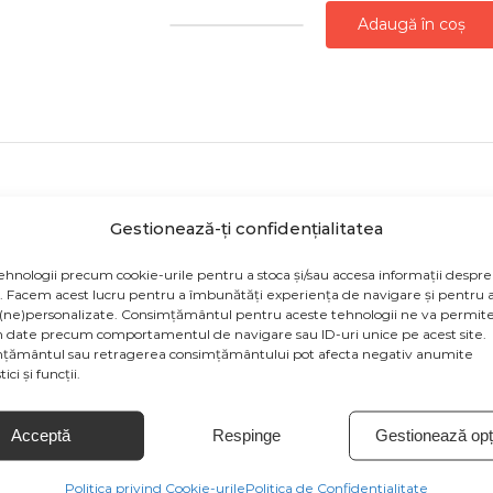
Adaugă în coș
Cantitate
FIGURINA
TORT
MACARONS
ROZ
AURIU
ROYALTY
Gestionează-ți confidențialitatea
odusului sunt cu titlu de prezentare și pot conține acceso
43
ehnologii precum cookie-urile pentru a stoca și/sau accesa informații despre
țiile de culoare să fie afișate eronat în funcție de dispozit
CM
v. Facem acest lucru pentru a îmbunătăți experiența de navigare și pentru a
de la producătorul produsului.
(ne)personalizate. Consimțământul pentru aceste tehnologii ne va permite
 date precum comportamentul de navigare sau ID-uri unice pe acest site.
țământul sau retragerea consimțământului pot afecta negativ anumite
ici și funcții.
Acceptă
Respinge
Gestionează opți
Politica privind Cookie-urile
Politica de Confidentialitate