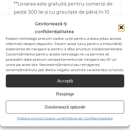
**Livrarea este gratuită pentru comenzi de
peste 300 lei și cu greutate de până în 10
kg.
Gestionează-ți
confidențialitatea
***Acest produs poate fi returnat în termen
Folosim tehnologii precum cookie-urile pentru a stoca și/sau accesa
de 14 zile de la primirea coletului.
informații despre dispozitiv. Facem acest lucru pentru a îmbunătăți
experiența de navigare și pentru a afișa anunțuri (ne)personalizate.
Consimțământul pentru aceste tehnologii ne va permite să
procesăm date precum comportamentul de navigare sau ID-uri
unice pe acest site. Neconsimțământul sau retragerea
consimțământului pot afecta negativ anumite caracteristici și funcții.
Acceptă
Share On
Tweet This
Facebook
Product
Respinge
Gestionează opțiunile
Email This
Pin This Product
Politica privind Cookie-urile
Politica de Confidentialitate
Product