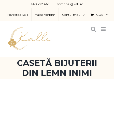
Skip
+40 722 466 111
|
comenzi@kalli.ro
to
Povestea Kalli
Hai sa vorbim
Contul meu
COS
content
CASETĂ BIJUTERII
DIN LEMN INIMI