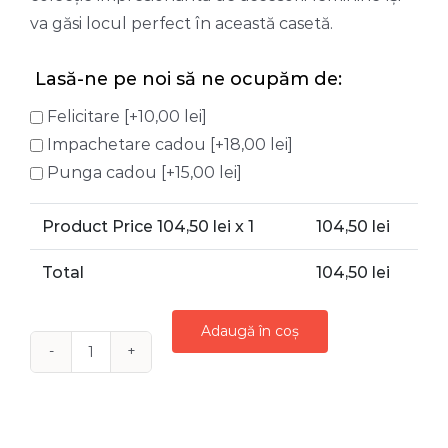
va găsi locul perfect în această casetă.
Lasă-ne pe noi să ne ocupăm de:
Felicitare
[+10,00 lei]
Impachetare cadou
[+18,00 lei]
Punga cadou
[+15,00 lei]
Product Price
104,50
lei x 1
104,50
lei
Total
104,50
lei
Adaugă în coș
Cantitate
CASETĂ
BIJUTERII
DIN