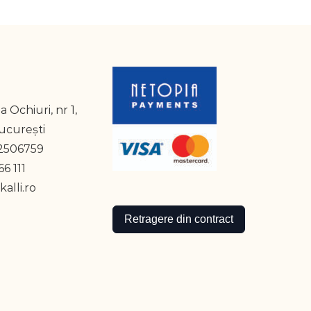
a Ochiuri, nr 1,
București
2506759
6 111
alli.ro
Retragere din contract