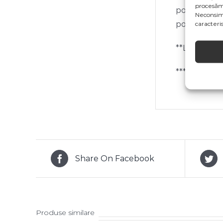
procesăm
posibilitate
Neconsim
pot suferi 
caracterist
**Livrarea e
***Acest pro
Share On Facebook
Produse similare