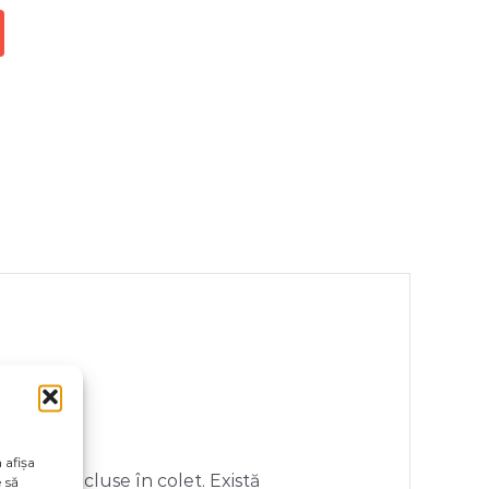
 afișa
orii neincluse în colet. Există
 să