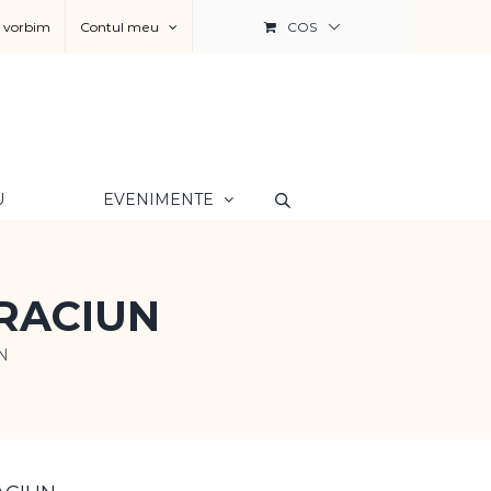
a vorbim
Contul meu
COS
U
EVENIMENTE
RACIUN
N