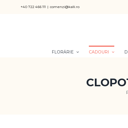
Skip
+40 722 466 111
|
comenzi@kalli.ro
to
content
FLORĂRIE
CADOURI
D
CLOPO