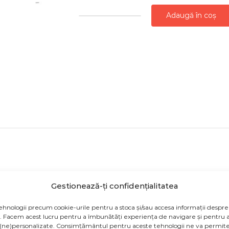
Adaugă în coș
Cantitate
CLOPOTEL
PORTELAN
MOS
CRACIUN
 15 cm x 5 cm
Gestionează-ți confidențialitatea
ehnologii precum cookie-urile pentru a stoca și/sau accesa informații despre
v. Facem acest lucru pentru a îmbunătăți experiența de navigare și pentru a
rodusului sunt cu titlu de prezentare și pot conține acces
(ne)personalizate. Consimțământul pentru aceste tehnologii ne va permite