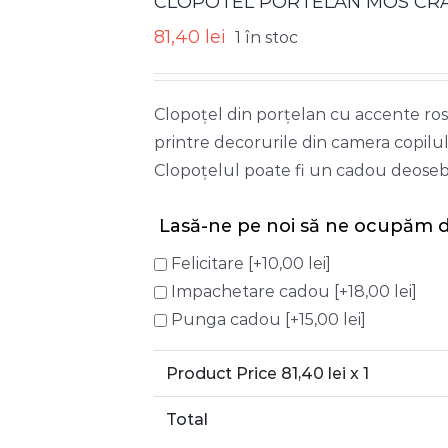
CLOPOTEL PORTELAN MOS CR
81,40
lei
1 în stoc
Clopoțel din porțelan cu accente rose
printre decorurile din camera copilului
Clopoțelul poate fi un cadou deosebi
Lasă-ne pe noi să ne ocupăm d
Felicitare
[+10,00 lei]
Impachetare cadou
[+18,00 lei]
Punga cadou
[+15,00 lei]
Product Price
81,40
lei x 1
Total