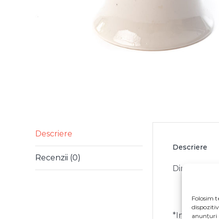
Descriere
Descriere
Recenzii (0)
Dimensiune:
Folosim t
dispoziti
*Imaginile p
anunțuri 