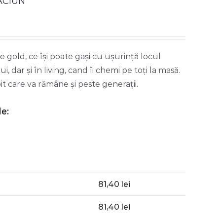
ACIUN
 gold, ce își poate gași cu ușurință locul
, dar și în living, cand îi chemi pe toți la masă.
t care va rămâne și peste generații.
e:
81,40
lei
81,40
lei