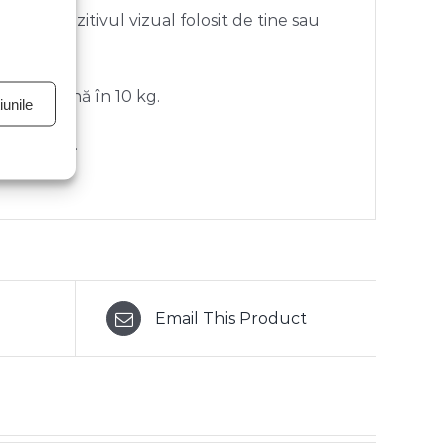
e de dispozitivul vizual folosit de tine sau
ate de până în 10 kg.
unile
 coletului.
Email This Product