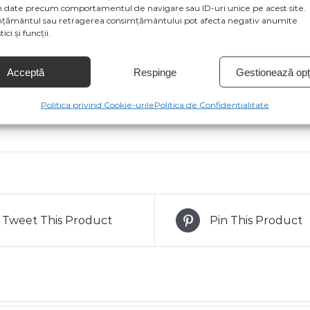
 date precum comportamentul de navigare sau ID-uri unice pe acest site.
a ca specificațiile de culoare să fie afișate eronat în funcți
țământul sau retragerea consimțământului pot afecta negativ anumite
modificări de la producătorul produsului.
ici și funcții.
ste gratuită pentru comenzi de peste 300 lei și cu greut
Acceptă
Respinge
Gestionează opți
dus poate fi returnat în termen de 14 zile de la primirea
Politica privind Cookie-urile
Politica de Confidentialitate
Tweet This Product
Pin This Product