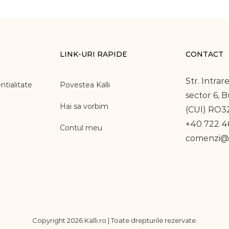
LINK-URI RAPIDE
CONTACT
Str. Intrare
ntialitate
Povestea Kalli
sector 6, 
Hai sa vorbim
(CUI) RO3
+40 722 46
Contul meu
comenzi@k
Copyright
2026 Kalli.ro | Toate drepturile rezervate.