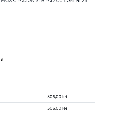
MOS CRACIUN SI BRAD CU LUMINI 28
e:
506,00
lei
506,00
lei