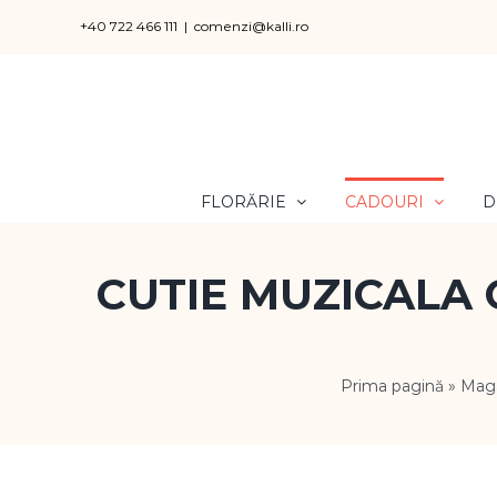
Skip
+40 722 466 111
|
comenzi@kalli.ro
to
content
FLORĂRIE
CADOURI
D
CUTIE MUZICALA 
Prima pagină
»
Mag