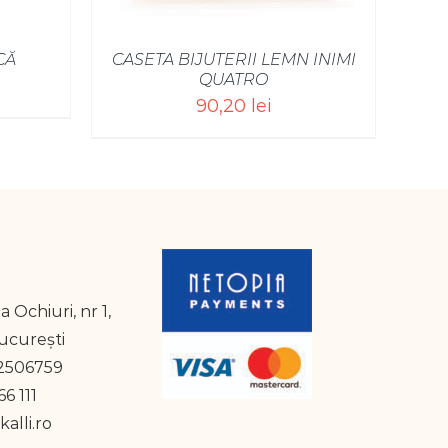
CĂ
CASETA BIJUTERII LEMN INIMI
QUATRO
90,20
lei
a Ochiuri, nr 1,
București
2506759
6 111
alli.ro