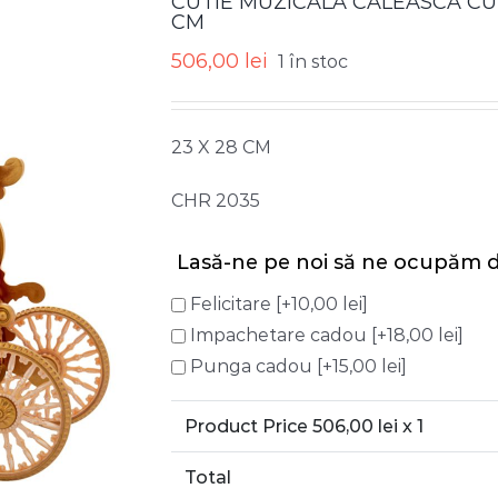
CUTIE MUZICALA CALEASCA CU 
CM
506,00
lei
1 în stoc
23 X 28 CM
CHR 2035
Lasă-ne pe noi să ne ocupăm d
Felicitare
[+10,00 lei]
Impachetare cadou
[+18,00 lei]
Punga cadou
[+15,00 lei]
Product Price
506,00
lei x 1
Total