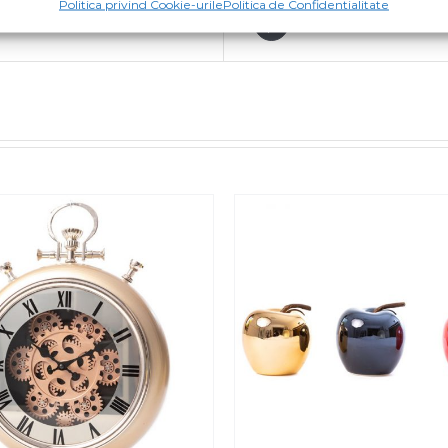
Politica privind Cookie-urile
Politica de Confidentialitate
Tweet This Product
Pin This Product