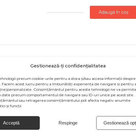
Adaugă în coș
Cantitate
CUTIE
MUZICALA
CALEASCA
CU
MOS
Gestionează-ți confidențialitatea
CRACIUN
odusului sunt cu titlu de prezentare și pot conține acceso
SI
ehnologii precum cookie-urile pentru a stoca și/sau accesa informații despre
țiile de culoare să fie afișate eronat în funcție de dispozit
BRAD
v. Facem acest lucru pentru a îmbunătăți experiența de navigare și pentru a
(ne)personalizate. Consimțământul pentru aceste tehnologii ne va permite
de la producătorul produsului.
CU
 date precum comportamentul de navigare sau ID-uri unice pe acest site.
țământul sau retragerea consimțământului pot afecta negativ anumite
LUMINI
ici și funcții.
28
CM
Acceptă
Respinge
Gestionează opți