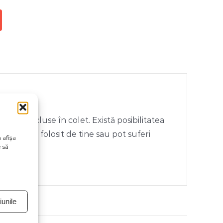
rii neincluse în colet. Există posibilitatea
ivul vizual folosit de tine sau pot suferi
 afișa
 să
unile