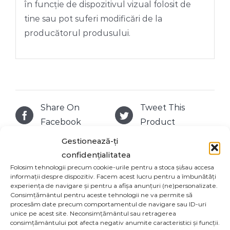
în funcție de dispozitivul vizual folosit de
tine sau pot suferi modificări de la
producătorul produsului.
Share On
Tweet This
Facebook
Product
Gestionează-ți
confidențialitatea
Email This
Pin This Product
Folosim tehnologii precum cookie-urile pentru a stoca și/sau accesa
Product
informații despre dispozitiv. Facem acest lucru pentru a îmbunătăți
experiența de navigare și pentru a afișa anunțuri (ne)personalizate.
Consimțământul pentru aceste tehnologii ne va permite să
procesăm date precum comportamentul de navigare sau ID-uri
unice pe acest site. Neconsimțământul sau retragerea
consimțământului pot afecta negativ anumite caracteristici și funcții.
Produse similare