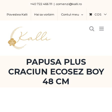
Skip
+40 722 466 111
|
comenzi@kalli.ro
to
Povestea Kalli
Hai sa vorbim
Contul meu
COS
content
PAPUSA PLUS
CRACIUN ECOSEZ BOY
48 CM