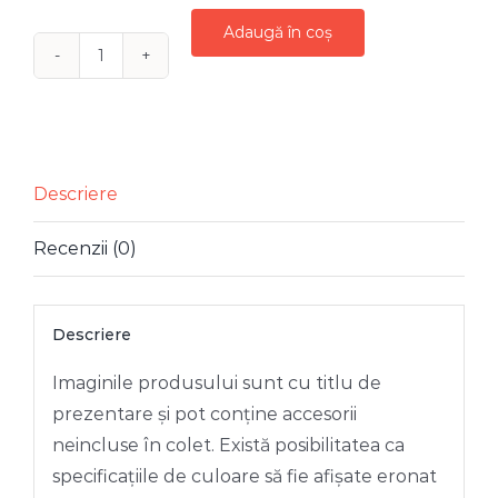
Adaugă în coș
Cantitate
PAPUSA
PLUS
CRACIUN
ECOSEZ
Descriere
BOY
Recenzii (0)
48
CM
Descriere
Imaginile produsului sunt cu titlu de
prezentare și pot conține accesorii
neincluse în colet. Există posibilitatea ca
specificațiile de culoare să fie afișate eronat