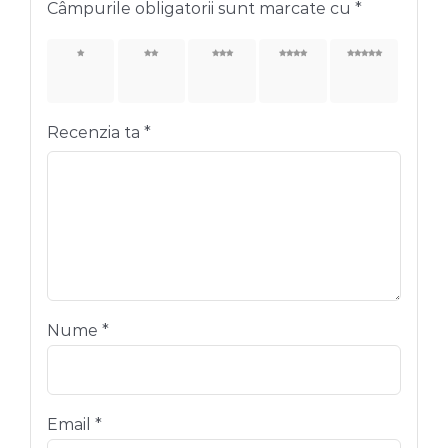
Câmpurile obligatorii sunt marcate cu
*
Una
2 din
3 din
4 din
5 din
din 5
5
5
5
5
stele
stele
stele
stele
stele
Recenzia ta
*
Nume
*
Email
*