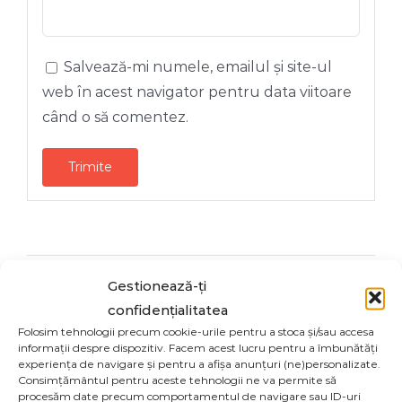
Salvează-mi numele, emailul și site-ul
web în acest navigator pentru data viitoare
când o să comentez.
Gestionează-ți
Share On
Tweet This
confidențialitatea
Facebook
Product
Folosim tehnologii precum cookie-urile pentru a stoca și/sau accesa
informații despre dispozitiv. Facem acest lucru pentru a îmbunătăți
experiența de navigare și pentru a afișa anunțuri (ne)personalizate.
Email This
Pin This Product
Consimțământul pentru aceste tehnologii ne va permite să
Product
procesăm date precum comportamentul de navigare sau ID-uri