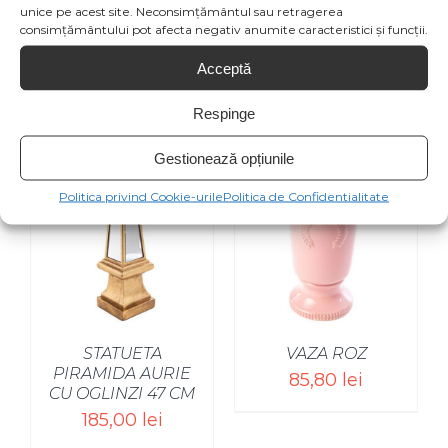
unice pe acest site. Neconsimțământul sau retragerea
consimțământului pot afecta negativ anumite caracteristici și funcții.
Acceptă
Produse similare
Respinge
Gestionează opțiunile
Politica privind Cookie-urile
Politica de Confidentialitate
STATUETA
VAZA ROZ
PIRAMIDA AURIE
85,80
lei
CU OGLINZI 47 CM
185,00
lei