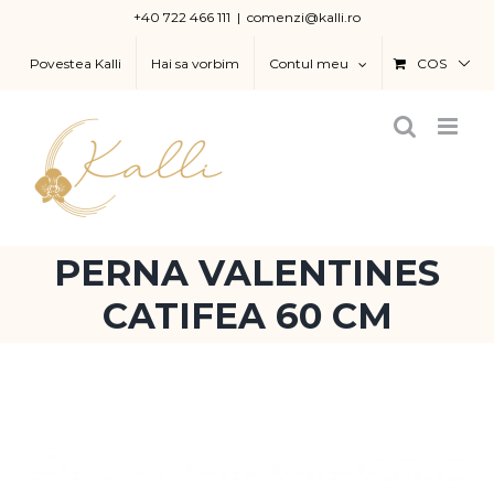
Skip
+40 722 466 111
|
comenzi@kalli.ro
to
Povestea Kalli
Hai sa vorbim
Contul meu
COS
content
PERNA VALENTINES
CATIFEA 60 CM