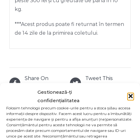
peste 300 lei și cu greutate de până în 10
kg.
***Acest produs poate fi returnat în termen
de 14 zile de la primirea coletului.
Share On
Tweet This
Facebook
Product
Gestionează-ți
confidențialitatea
Email This
Folosim tehnologii precum cookie-urile pentru a stoca și/sau accesa
Pin This Product
informații despre dispozitiv. Facem acest lucru pentru a îmbunătăți
Product
experiența de navigare și pentru a afișa anunțuri (ne)personalizate.
Consimțământul pentru aceste tehnologii ne va permite să
procesăm date precum comportamentul de navigare sau ID-uri
unice pe acest site. Neconsimțământul sau retragerea