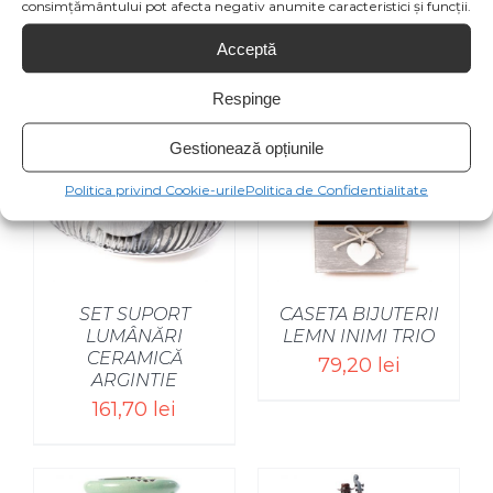
consimțământului pot afecta negativ anumite caracteristici și funcții.
Produse similare
Acceptă
Respinge
Gestionează opțiunile
Politica privind Cookie-urile
Politica de Confidentialitate
SET SUPORT
CASETA BIJUTERII
LUMÂNĂRI
LEMN INIMI TRIO
CERAMICĂ
79,20
lei
ARGINTIE
161,70
lei