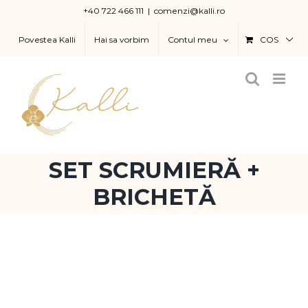
Skip
+40 722 466 111
|
comenzi@kalli.ro
to
Povestea Kalli
Hai sa vorbim
Contul meu
COS
content
SET SCRUMIERĂ +
BRICHETĂ